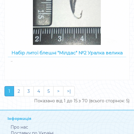
Набір литої блешні "Мілдас" №2 Уралка велика
..
1
2
3
4
5
>
>|
Показано від 1 до 15 з 70 (всього сторінок: 5)
Інформація
Про нас
Доставку по Україні