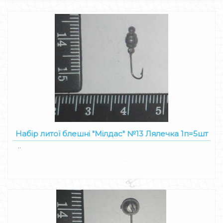
Набір литої блешні "Мілдас" №13 Лялечка 1п=5шт
..