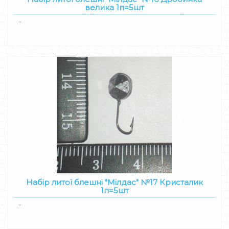
велика 1п=5шт
..
Набір литої блешні "Мілдас" №17 Кристалик
1п=5шт
..