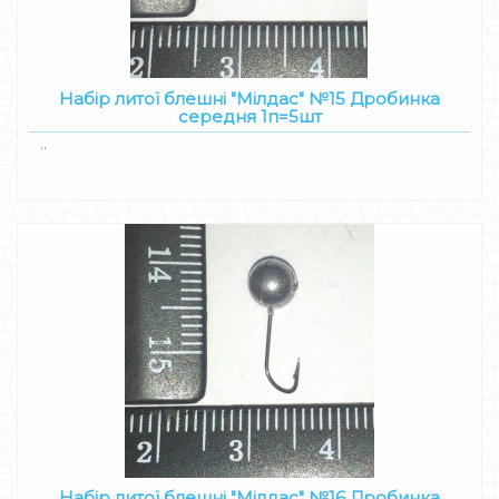
Набір литої блешні "Мілдас" №15 Дробинка
середня 1п=5шт
..
Набір литої блешні "Мілдас" №16 Дробинка