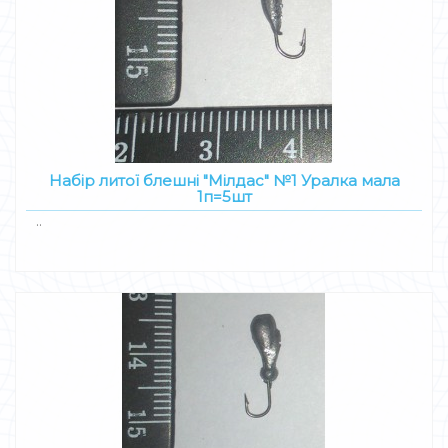
Набір литої блешні "Мілдас" №1 Уралка мала
1п=5шт
..