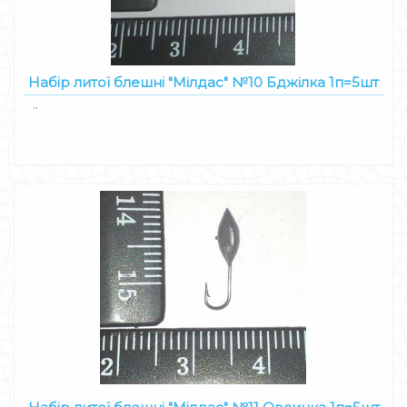
Набір литої блешні "Мілдас" №10 Бджілка 1п=5шт
..