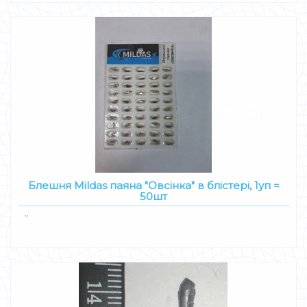
Блешня Mildas паяна "Овсінка" в блістері, 1уп =
50шт
..