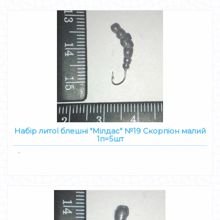
Набір литої блешні "Мілдас" №19 Скорпіон малий
1п=5шт
..