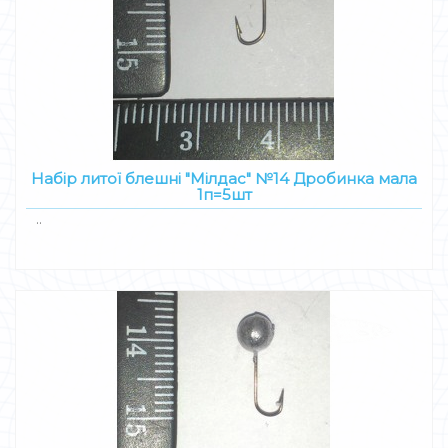
Набір литої блешні "Мілдас" №14 Дробинка мала
1п=5шт
..