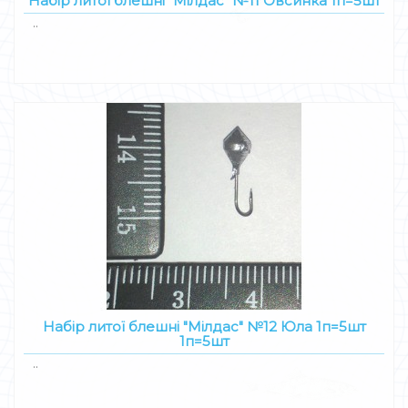
Набір литої блешні "Мілдас" №11 Овсинка 1п=5шт
..
Набір литої блешні "Мілдас" №12 Юла 1п=5шт
1п=5шт
..