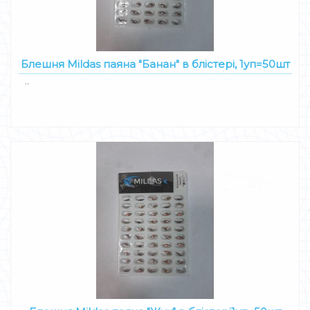
Блешня Mildas паяна "Банан" в блістері, 1уп=50шт
..