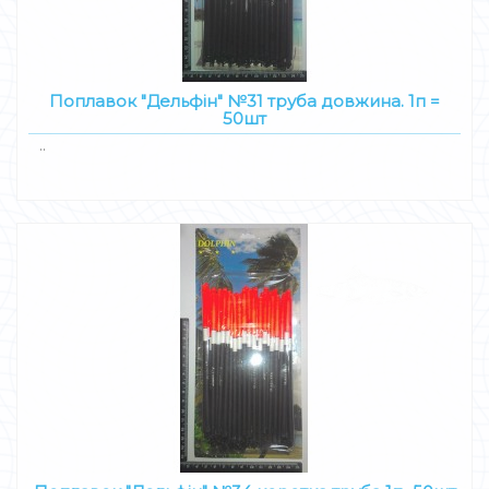
Поплавок "Дельфін" №31 труба довжина. 1п =
50шт
..